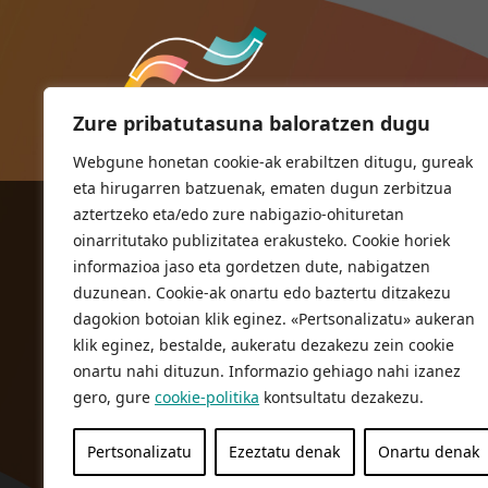
Zure pribatutasuna baloratzen dugu
Webgune honetan cookie-ak erabiltzen ditugu, gureak
eta hirugarren batzuenak, ematen dugun zerbitzua
aztertzeko eta/edo zure nabigazio-ohituretan
ORIOKO UDALA
oinarritutako publizitatea erakusteko. Cookie horiek
Herriko plaza,1
informazioa jaso eta gordetzen dute, nabigatzen
20810 Orio (Gipuzkoa)
duzunean. Cookie-ak onartu edo baztertu ditzakezu
T. 943 83 03 46
dagokion botoian klik eginez. «Pertsonalizatu» aukeran
klik eginez, bestalde, aukeratu dezakezu zein cookie
bulegoak@orio.eus
onartu nahi dituzun. Informazio gehiago nahi izanez
gero, gure
cookie-politika
kontsultatu dezakezu.
Pertsonalizatu
Ezeztatu denak
Onartu denak