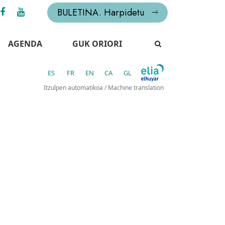
BULETINA. Harpidetu
AGENDA
GUK ORIORI
ES
FR
EN
CA
GL
Itzulpen automatikoa / Machine translation