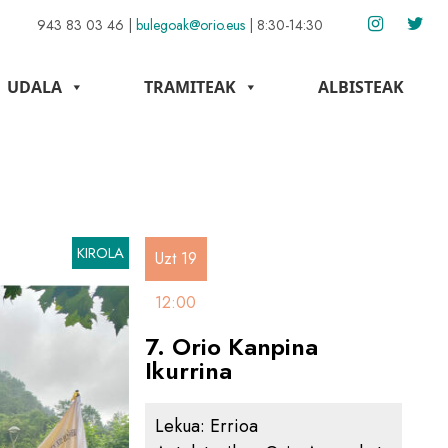
943 83 03 46
|
bulegoak@orio.eus
|
8:30-14:30
UDALA
TRAMITEAK
ALBISTEAK
KIROLA
Uzt 19
12:00
7. Orio Kanpina
Ikurrina
Lekua:
Errioa