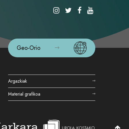
Geo-Orio
Argazkiak
Material grafikoa