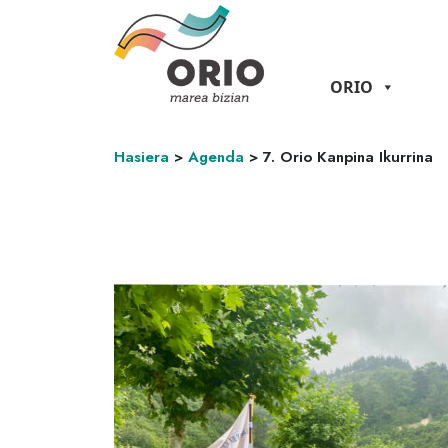
ORIO
Hasiera
>
Agenda
>
7. Orio Kanpina Ikurrina