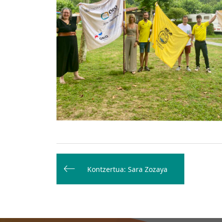
Bidalketetan
zehar
Kontzertua: Sara Zozaya
nabigatu