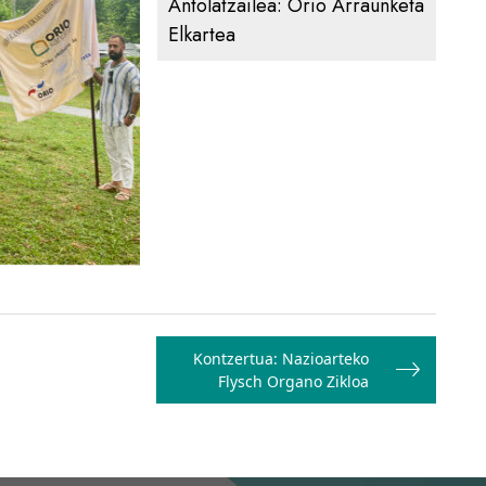
Antolatzailea:
Orio Arraunketa
Elkartea
Kontzertua: Nazioarteko
Flysch Organo Zikloa