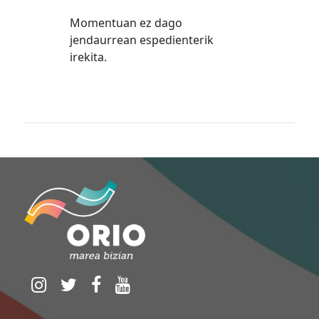
Momentuan ez dago
jendaurrean espedienterik
irekita.