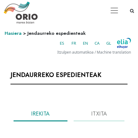
Hasiera
>
Jendaurreko espedienteak
ES
FR
EN
CA
GL
Itzulpen automatikoa / Machine translation
JENDAURREKO ESPEDIENTEAK
IREKITA
ITXITA