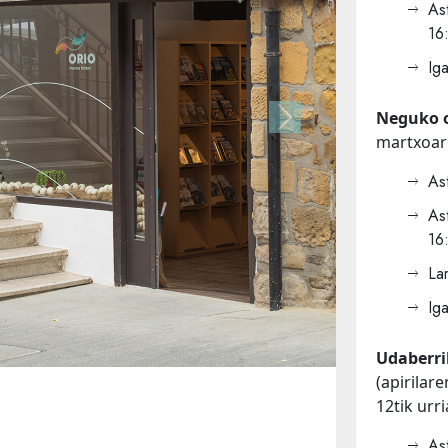
As
16
Ig
Neguko 
Next
martxoar
As
As
16
La
Ig
Udaberri
(apirilare
12tik urri
As