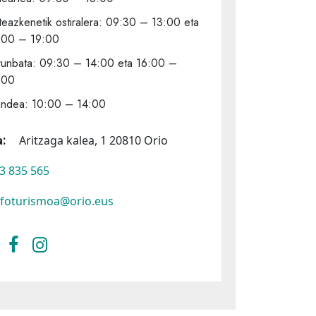
teazkenetik ostiralera: 09:30 – 13:00 eta
:00 – 19:00
runbata: 09:30 – 14:00 eta 16:00 –
:00
andea: 10:00 – 14:00
:
Aritzaga kalea, 1 20810 Orio
3 835 565
nfoturismoa@orio.eus