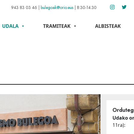
943 83 03 46
|
bulegoak@orio.eus
|
8:30-14:30
UDALA
TRAMITEAK
ALBISTEAK
Ordutegi
Udako or
11ra):