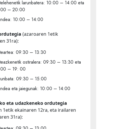
telehenetik larunbatera: 10:00 – 14:00 eta
:00 – 20:00
andea: 10:00 – 14:00
ordutegia
(azaroaren 1etik
en 31ra):
teartea: 09:30 – 13:30
teazkenetik ostiralera: 09:30 – 13:30 eta
:00 – 19: 00
runbata: 09:30 – 15:00
andea eta jaiegunak: 10:00 – 14:00
ko eta udazkeneko ordutegia
n 1etik ekainaren 12ra, eta irailaren
aren 31ra):
teartea: 09:30 – 13:00