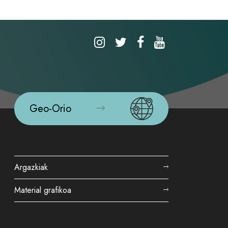
Geo-Orio
Argazkiak
Material grafikoa