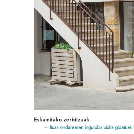
Previous
Eskainitako zerbitzuak:
Itsas ondarearen inguruko bisita gidatuak