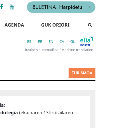
BULETINA. Harpidetu
AGENDA
GUK ORIORI
ES
FR
EN
CA
GL
Itzulpen automatikoa / Machine translation
TURISMOA
a:
dutegia
(ekainaren 13tik irailaren