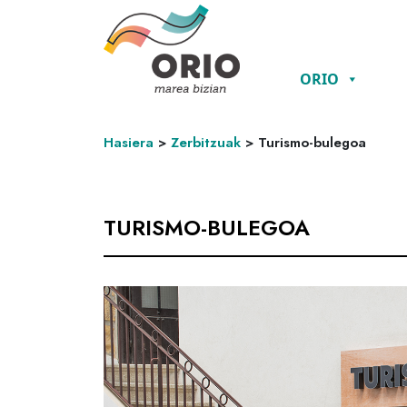
ORIO
Hasiera
>
Zerbitzuak
>
Turismo-bulegoa
TURISMO-BULEGOA