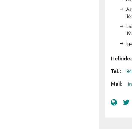
As
16
La
19
Ig
Helbidea
Tel.:
94
Mail:
i