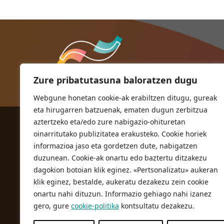
Zure pribatutasuna baloratzen dugu
Webgune honetan cookie-ak erabiltzen ditugu, gureak
eta hirugarren batzuenak, ematen dugun zerbitzua
aztertzeko eta/edo zure nabigazio-ohituretan
ORIOKO UDALA
oinarritutako publizitatea erakusteko. Cookie horiek
Herriko plaza,1
informazioa jaso eta gordetzen dute, nabigatzen
20810 Orio (Gipuzkoa)
duzunean. Cookie-ak onartu edo baztertu ditzakezu
T. 943 83 03 46
dagokion botoian klik eginez. «Pertsonalizatu» aukeran
klik eginez, bestalde, aukeratu dezakezu zein cookie
bulegoak@orio.eus
onartu nahi dituzun. Informazio gehiago nahi izanez
gero, gure
cookie-politika
kontsultatu dezakezu.