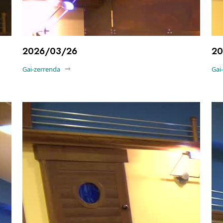
2026/03/26
20
Gai-zerrenda
Gai