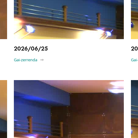
2026/06/25
20
Gai-zerrenda
Gai