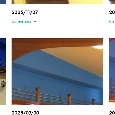
2025/11/27
20
Gai-zerrenda
Gai
2025/07/30
20