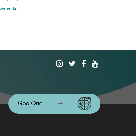
-zerrenda
Geo-Orio