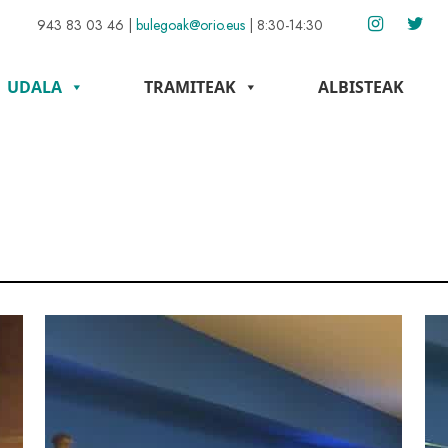
943 83 03 46
|
bulegoak@orio.eus
|
8:30-14:30
UDALA
TRAMITEAK
ALBISTEAK