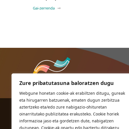
Gai-zerrenda
Zure pribatutasuna baloratzen dugu
Webgune honetan cookie-ak erabiltzen ditugu, gureak
eta hirugarren batzuenak, ematen dugun zerbitzua
aztertzeko eta/edo zure nabigazio-ohituretan
ORIOKO UDALA
oinarritutako publizitatea erakusteko. Cookie horiek
Herriko plaza,1
informazioa jaso eta gordetzen dute, nabigatzen
20810 Orio (Gipuzkoa)
duzunean. Cookie-ak onartu edo baztertu ditzakezu