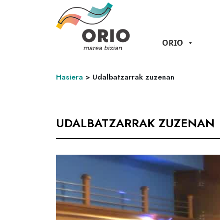
ORIO
Hasiera
>
Udalbatzarrak zuzenan
UDALBATZARRAK ZUZENAN