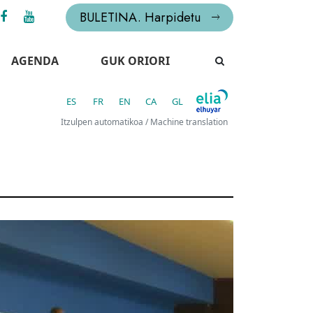
BULETINA. Harpidetu
AGENDA
GUK ORIORI
ES
FR
EN
CA
GL
Itzulpen automatikoa / Machine translation