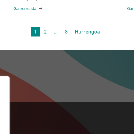
Gai-zerrenda
Gai
Posts
1
2
…
8
Hurrengoa
pagination