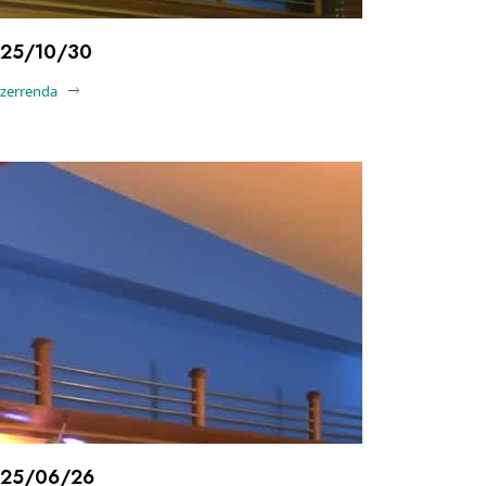
25/10/30
-zerrenda
25/06/26