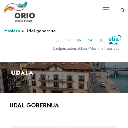
Hasiera
>
Udal gobernua
ES
FR
EN
CA
GL
Itzulpen automatikoa / Machine translation
UDAL GOBERNUA