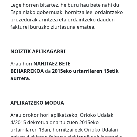
Lege horren bitartez, helburu hau bete nahi du
Espainiako gobernuak: hornitzaileei ordaintzeko
prozedurak arintzea eta ordaintzeko dauden
fakturei buruzko ziurtasuna ematea.
NOIZTIK APLIKAGARRI
Arau hori
NAHITAEZ BETE
BEHARREKOA
da
2015eko urtarrilaren 15etik
aurrera.
APLIKATZEKO MODUA
Arau orokor hori aplikatzeko, Orioko Udalak
4/2015 dekretua onartu zuen 2015eko
urtarrilaren 13an, hornitzaileek Orioko Udalari