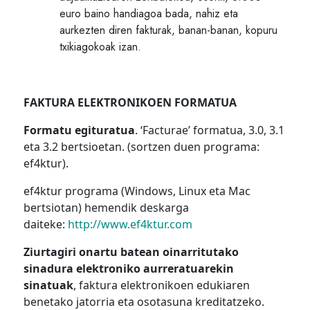
euro baino handiagoa bada, nahiz eta
aurkezten diren fakturak, banan-banan, kopuru
txikiagokoak izan.
FAKTURA ELEKTRONIKOEN FORMATUA
Formatu egituratua
. ‘Facturae’ formatua, 3.0, 3.1
eta 3.2 bertsioetan. (sortzen duen programa:
ef4ktur).
ef4ktur programa (Windows, Linux eta Mac
bertsiotan) hemendik deskarga
daiteke:
http://www.ef4ktur.com
Ziurtagiri onartu batean oinarritutako
sinadura elektroniko aurreratuarekin
sinatuak
, faktura elektronikoen edukiaren
benetako jatorria eta osotasuna kreditatzeko.