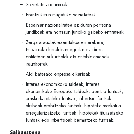
Sozietate anonimoak
Erantzukizun mugatuko sozietateak
Espainiar nazionalitatea ez duten pertsona
juridikoak eta nortasun juridiko gabeko entitateak
Zerga araudiak ezarritakoaren arabera,
Espainiako lurraldean egoiliar ez diren
entitateen sukurtsalak eta establezimendu
iraunkorrak
Aldi baterako enpresa elkarteak
Interes ekonomikoko taldeak, interes
ekonomikoko Europako taldeak, pentsio funtsak,
arrisku-kapitaleko funtsak, inbertsio funtsak,
aktiboak erabiltzeko funtsak, hipoteka-merkatua
erregularizatzeko funtsak, hipotekak titulizatzeko
funtsak edo inbertsioak bermatzeko funtsak.
Salbuespena