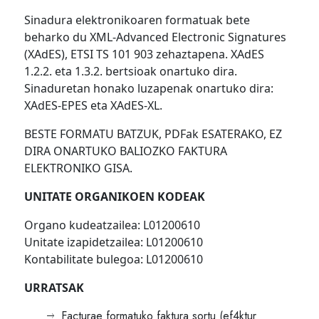
Sinadura elektronikoaren formatuak bete
beharko du XML-Advanced Electronic Signatures
(XAdES), ETSI TS 101 903 zehaztapena. XAdES
1.2.2. eta 1.3.2. bertsioak onartuko dira.
Sinaduretan honako luzapenak onartuko dira:
XAdES-EPES eta XAdES-XL.
BESTE FORMATU BATZUK, PDFak ESATERAKO, EZ
DIRA ONARTUKO BALIOZKO FAKTURA
ELEKTRONIKO GISA.
UNITATE ORGANIKOEN KODEAK
Organo kudeatzailea: L01200610
Unitate izapidetzailea: L01200610
Kontabilitate bulegoa: L01200610
URRATSAK
Facturae formatuko faktura sortu (ef4ktur