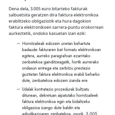
Dena dela, 3.005 euro bitarteko fakturak
salbuetsita geratzen dira faktura elektronikoa
erabiltzeko obligaziotik eta hura dagokion
faktura elektronikoen sarrera-puntu orokorrean
aurkeztetik, ondoko kasuetan izan ezik:
Hornitzaileak edozein unetan behartuta
badaude fakturaren bat formatu elektronikoan
egitera, aurreko paragrafoan ezarritako
zenbatekoa gainditzeagatik, hortik aurrerako
ondasun entrega eta zerbitzu prestazio
guztietan faktura elektronikoa erabili beharko
dute, zenbatekoa edozein izanda ere.
Udalak kontratazio prozedurak bultzatu
ditunean, dekretuan aipatutako hornitzaileek
faktura elektronikoa egin eta bidaltzeko
obligazioa izango dute baldin eta
adjudikazioaren zenbatekoa, osorik, 3.005