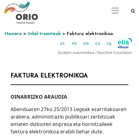
Hasiera
>
Udal-tramiteak
>
Faktura elektronikoa
ES
FR
EN
CA
GL
Itzulpen automatikoa / Machine translation
FAKTURA ELEKTRONIKOA
OINARRIZKO ARAUDIA
Abenduaren 27ko 25/2013 Legeak ezarritakoaren
arabera, administrazio publikoari zerbitzuak
ematen dizkioten enpresa eta hornitzaileek
faktura elektronikoa erabili behar dute.