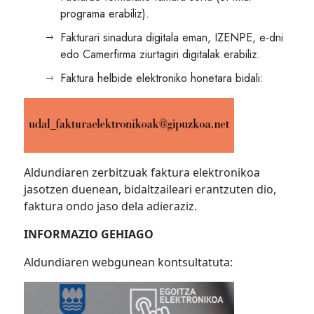
programa erabiliz).
Fakturari sinadura digitala eman, IZENPE, e-dni
edo Camerfirma ziurtagiri digitalak erabiliz.
Faktura helbide elektroniko honetara bidali:
Aldundiaren zerbitzuak faktura elektronikoa
jasotzen duenean, bidaltzaileari erantzuten dio,
faktura ondo jaso dela adieraziz.
INFORMAZIO GEHIAGO
Aldundiaren webgunean kontsultatuta: