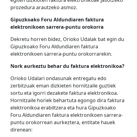
egiten dizkioten faktura elektronikoak jasotzeko
prozedura arautzeko asmoz.
Gipuzkoako Foru Aldundiaren faktura
elektronikoen sarrera-puntu orokorra
Dekretu horren bidez, Orioko Udalak bat egin du
Gipuzkoako Foru Aldundiaren faktura
elektronikoen sarrera-puntu orokorrarekin.
Nork aurkeztu behar du faktura elektronikoa?
Orioko Udalari ondasunak entregatu edo
zerbitzuak eman dizkieten hornitzaile guztiek
sortu eta igorri dezakete faktura elektronikoa.
Hornitzaile horiek behartuta egongo dira faktura
elektronikoa erabiltzera eta hura Gipuzkoako
Foru Aldundiaren faktura elektronikoen sarrera-
puntu orokorrean aurkeztera, entitate hauek
direnean: