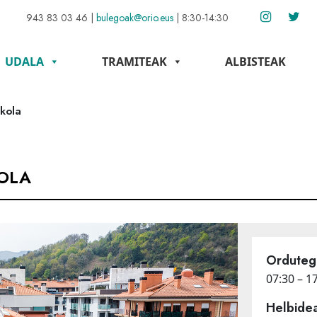
943 83 03 46
|
bulegoak@orio.eus
|
8:30-14:30
UDALA
TRAMITEAK
ALBISTEAK
kola
OLA
Ordutegi
07:30 – 1
Helbidea