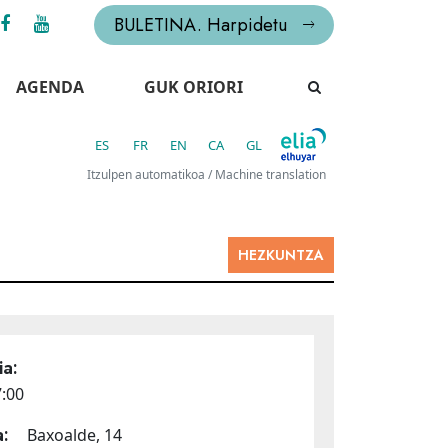
BULETINA. Harpidetu
AGENDA
GUK ORIORI
ES
FR
EN
CA
GL
Itzulpen automatikoa / Machine translation
HEZKUNTZA
a:
7:00
:
Baxoalde, 14