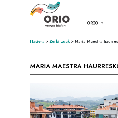
ORIO
Hasiera
>
Zerbitzuak
>
Maria Maestra haurres
MARIA MAESTRA HAURRESK