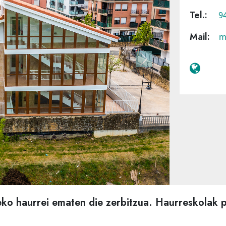
Tel.:
94
Mail:
m
Next
eko haurrei ematen die zerbitzua. Haurreskolak 