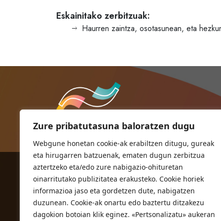
Eskainitako zerbitzuak:
Haurren zaintza, osotasunean, eta hezkun
Zure pribatutasuna baloratzen dugu
Webgune honetan cookie-ak erabiltzen ditugu, gureak
eta hirugarren batzuenak, ematen dugun zerbitzua
aztertzeko eta/edo zure nabigazio-ohituretan
ORIOKO UDALA
oinarritutako publizitatea erakusteko. Cookie horiek
Herriko plaza,1
informazioa jaso eta gordetzen dute, nabigatzen
20810 Orio (Gipuzkoa)
duzunean. Cookie-ak onartu edo baztertu ditzakezu
T. 943 83 03 46
dagokion botoian klik eginez. «Pertsonalizatu» aukeran