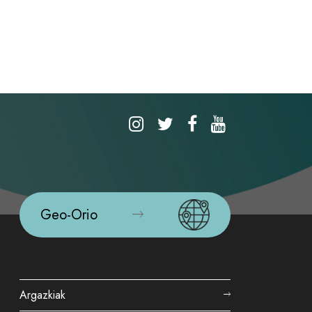
Geo-Orio
Argazkiak