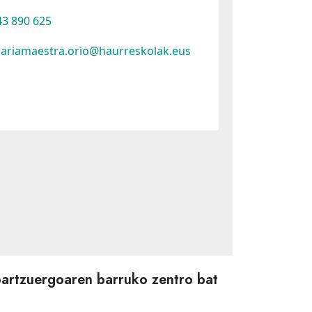
3 890 625
ariamaestra.orio@haurreskolak.eus
partzuergoaren barruko zentro bat