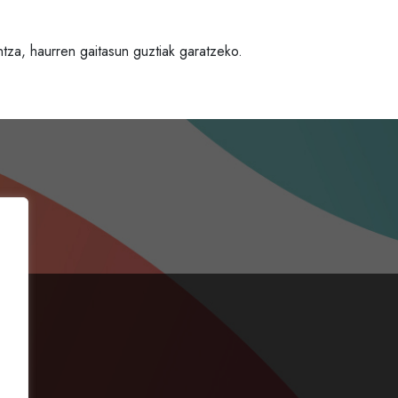
tza, haurren gaitasun guztiak garatzeko.