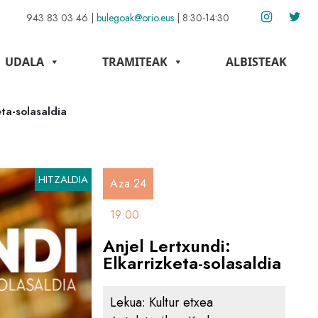
943 83 03 46
|
bulegoak@orio.eus
|
8:30-14:30
UDALA
TRAMITEAK
ALBISTEAK
eta-solasaldia
HITZALDIA
Aza 24
19:00
Anjel Lertxundi:
Elkarrizketa-solasaldia
Lekua:
Kultur etxea