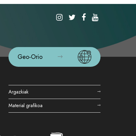
Geo-Orio
Argazkiak
Material grafikoa