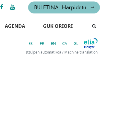
BULETINA. Harpidetu
AGENDA
GUK ORIORI
ES
FR
EN
CA
GL
Itzulpen automatikoa / Machine translation