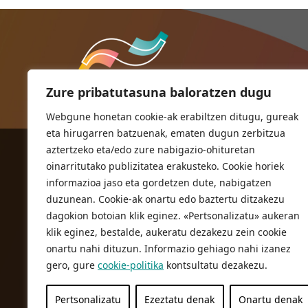
Zure pribatutasuna baloratzen dugu
Webgune honetan cookie-ak erabiltzen ditugu, gureak
eta hirugarren batzuenak, ematen dugun zerbitzua
aztertzeko eta/edo zure nabigazio-ohituretan
ORIOKO UDALA
oinarritutako publizitatea erakusteko. Cookie horiek
Herriko plaza,1
informazioa jaso eta gordetzen dute, nabigatzen
20810 Orio (Gipuzkoa)
duzunean. Cookie-ak onartu edo baztertu ditzakezu
T. 943 83 03 46
dagokion botoian klik eginez. «Pertsonalizatu» aukeran
klik eginez, bestalde, aukeratu dezakezu zein cookie
bulegoak@orio.eus
onartu nahi dituzun. Informazio gehiago nahi izanez
gero, gure
cookie-politika
kontsultatu dezakezu.
Pertsonalizatu
Ezeztatu denak
Onartu denak