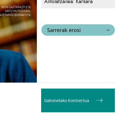
Antolatzailea:
Karkara
Sarrerak erosi
Gabonetako Kontzertua