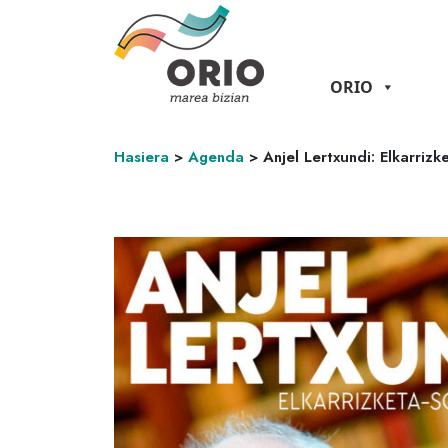
ORIO
Hasiera
>
Agenda
>
Anjel Lertxundi: Elkarrizk