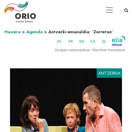
Hasiera
>
Agenda
>
Antzerki-emanaldia: ‘Zorretan’
ES
FR
EN
CA
GL
Itzulpen automatikoa / Machine translation
ANTZERKIA