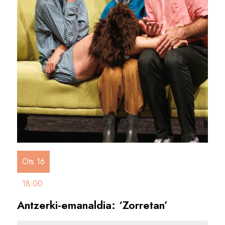
Ots 16
18:00
Antzerki-emanaldia: ‘Zorretan’