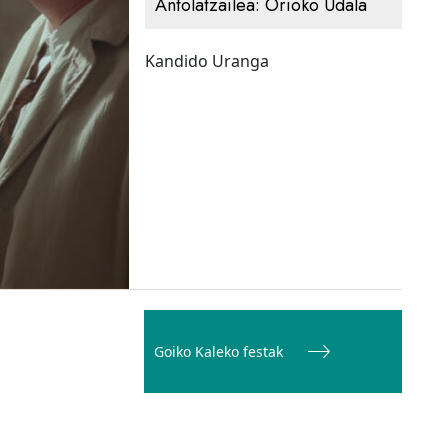
Antolatzailea:
Orioko Udala
Kandido Uranga
Goiko Kaleko festak