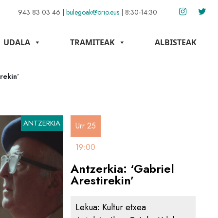
943 83 03 46
|
bulegoak@orio.eus
|
8:30-14:30
UDALA
TRAMITEAK
ALBISTEAK
rekin’
ANTZERKIA
Urr 25
19:00
Antzerkia: ‘Gabriel
Arestirekin’
Lekua:
Kultur etxea