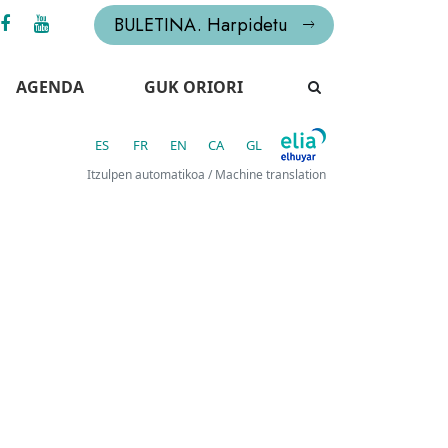
BULETINA. Harpidetu
AGENDA
GUK ORIORI
ES
FR
EN
CA
GL
Itzulpen automatikoa / Machine translation