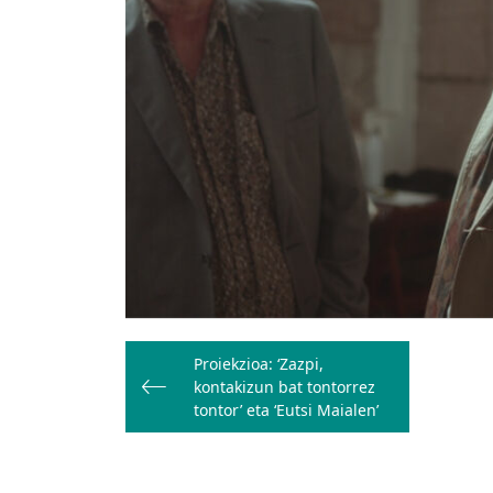
Bidalketetan
Proiekzioa: ‘Zazpi,
zehar
kontakizun bat tontorrez
nabigatu
tontor’ eta ‘Eutsi Maialen’