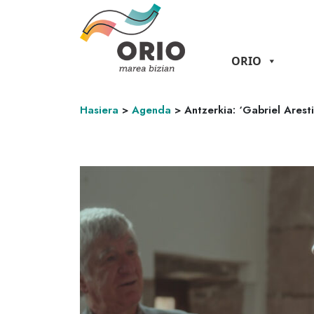
ORIO
Hasiera
>
Agenda
>
Antzerkia: ‘Gabriel Aresti