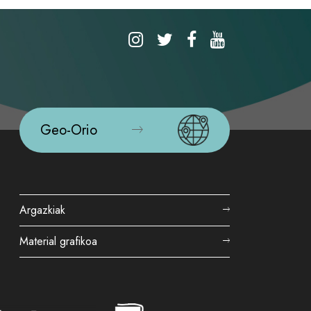
Geo-Orio
Argazkiak
Material grafikoa