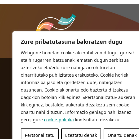
Zure pribatutasuna baloratzen dugu
Webgune honetan cookie-ak erabiltzen ditugu, gureak
eta hirugarren batzuenak, ematen dugun zerbitzua
aztertzeko eta/edo zure nabigazio-ohituretan
ORIOKO UDALA
oinarritutako publizitatea erakusteko. Cookie horiek
Herriko plaza,1
informazioa jaso eta gordetzen dute, nabigatzen
20810 Orio (Gipuzkoa)
duzunean. Cookie-ak onartu edo baztertu ditzakezu
T. 943 83 03 46
dagokion botoian klik eginez. «Pertsonalizatu» aukeran
klik eginez, bestalde, aukeratu dezakezu zein cookie
bulegoak@orio.eus
onartu nahi dituzun. Informazio gehiago nahi izanez
gero, gure
cookie-politika
kontsultatu dezakezu.
Pertsonalizatu
Ezeztatu denak
Onartu denak