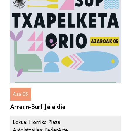
Aza 05
Arraun-Surf Jaialdia
Lekua:
Herriko Plaza
Antolatzailea:
FederArte