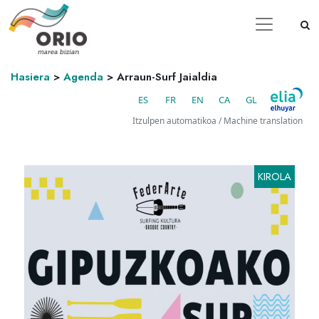
Hasiera
>
Agenda
>
Arraun-Surf Jaialdia
ES
FR
EN
CA
GL
Itzulpen automatikoa / Machine translation
KIROLA