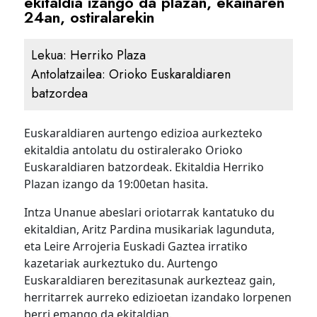
ekitaldia izango da plazan, ekainaren
24an, ostiralarekin
Lekua:
Herriko Plaza
Antolatzailea:
Orioko Euskaraldiaren
batzordea
Euskaraldiaren aurtengo edizioa aurkezteko
ekitaldia antolatu du ostiralerako Orioko
Euskaraldiaren batzordeak. Ekitaldia Herriko
Plazan izango da 19:00etan hasita.
Intza Unanue abeslari oriotarrak kantatuko du
ekitaldian, Aritz Pardina musikariak lagunduta,
eta Leire Arrojeria Euskadi Gaztea irratiko
kazetariak aurkeztuko du. Aurtengo
Euskaraldiaren berezitasunak aurkezteaz gain,
herritarrek aurreko edizioetan izandako lorpenen
berri emango da ekitaldian.