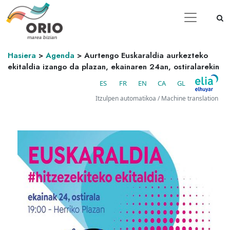
Hasiera
>
Agenda
>
Aurtengo Euskaraldia aurkezteko
ekitaldia izango da plazan, ekainaren 24an, ostiralarekin
ES
FR
EN
CA
GL
Itzulpen automatikoa / Machine translation