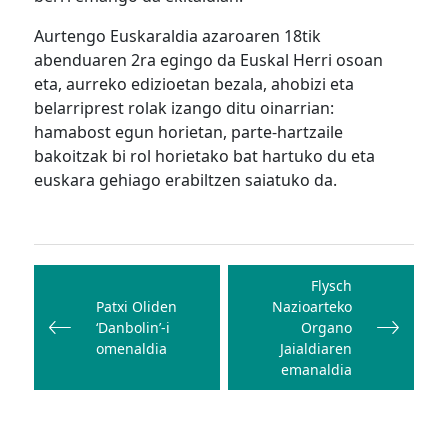
Aurtengo Euskaraldia azaroaren 18tik
abenduaren 2ra egingo da Euskal Herri osoan
eta, aurreko edizioetan bezala, ahobizi eta
belarriprest rolak izango ditu oinarrian:
hamabost egun horietan, parte-hartzaile
bakoitzak bi rol horietako bat hartuko du eta
euskara gehiago erabiltzen saiatuko da.
Bidalketetan
zehar
Flysch
Patxi Oliden
Nazioarteko
nabigatu
‘Danbolin’-i
Organo
omenaldia
Jaialdiaren
emanaldia