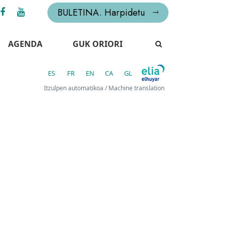
BULETINA. Harpidetu
AGENDA
GUK ORIORI
ES
FR
EN
CA
GL
Itzulpen automatikoa / Machine translation