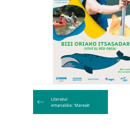
Bidalketetan
zehar
Literatur
emanaldia: ‘Mareak’
nabigatu