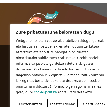
Zure pribatutasuna baloratzen dugu
Webgune honetan cookie-ak erabiltzen ditugu, gureak
eta hirugarren batzuenak, ematen dugun zerbitzua
aztertzeko eta/edo zure nabigazio-ohituretan
ORIOKO UDALA
oinarritutako publizitatea erakusteko. Cookie horiek
Herriko plaza,1
informazioa jaso eta gordetzen dute, nabigatzen
20810 Orio (Gipuzkoa)
duzunean. Cookie-ak onartu edo baztertu ditzakezu
T. 943 83 03 46
dagokion botoian klik eginez. «Pertsonalizatu» aukeran
klik eginez, bestalde, aukeratu dezakezu zein cookie
bulegoak@orio.eus
onartu nahi dituzun. Informazio gehiago nahi izanez
gero, gure
cookie-politika
kontsultatu dezakezu.
Pertsonalizatu
Ezeztatu denak
Onartu denak