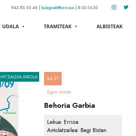
943 83 03 46
|
bulegoak@orio.eus
|
8:30-14:30
UDALA
TRAMITEAK
ALBISTEAK
HITZALDIA,KIROLA
Ira 21
Egun osoan
Behoria Garbia
Lekua:
Errioa
Antolatzailea:
Begi Bistan