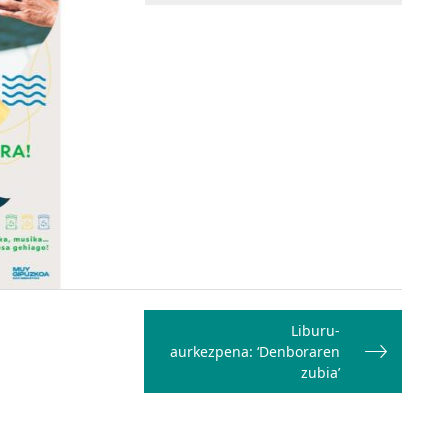
Liburu-
aurkezpena: ‘Denboraren
zubia’