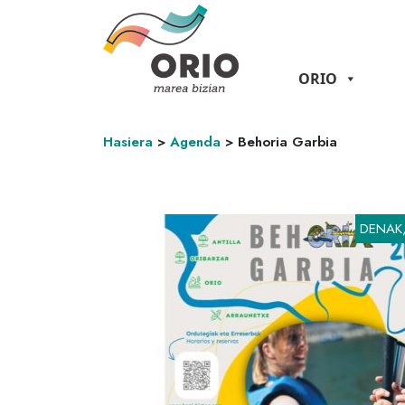
ORIO
Hasiera
>
Agenda
>
Behoria Garbia
DENAK,