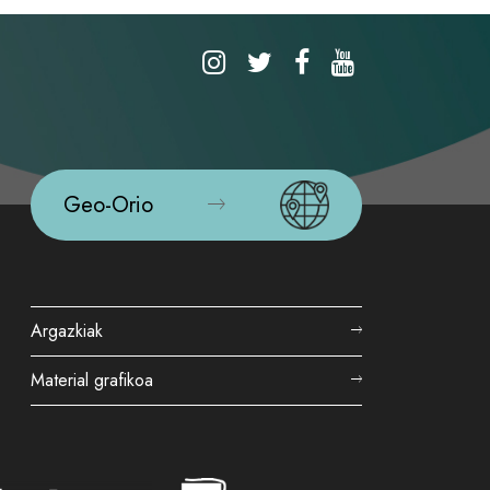
Geo-Orio
Argazkiak
Material grafikoa