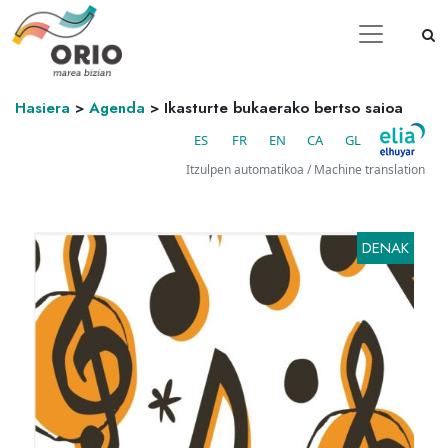
Hasiera
>
Agenda
>
Ikasturte bukaerako bertso saioa
ES
FR
EN
CA
GL
Itzulpen automatikoa / Machine translation
DENAK