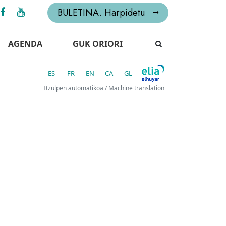
BULETINA. Harpidetu
AGENDA
GUK ORIORI
ES
FR
EN
CA
GL
Itzulpen automatikoa / Machine translation