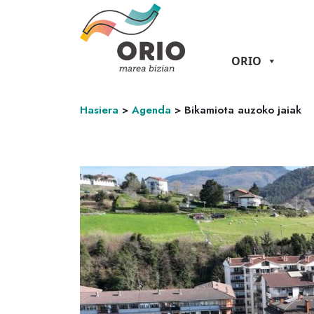
ORIO
Hasiera
>
Agenda
>
Bikamiota auzoko jaiak