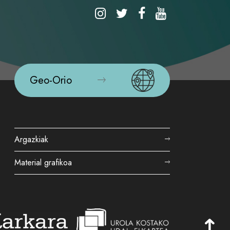
Geo-Orio
Argazkiak
Material grafikoa