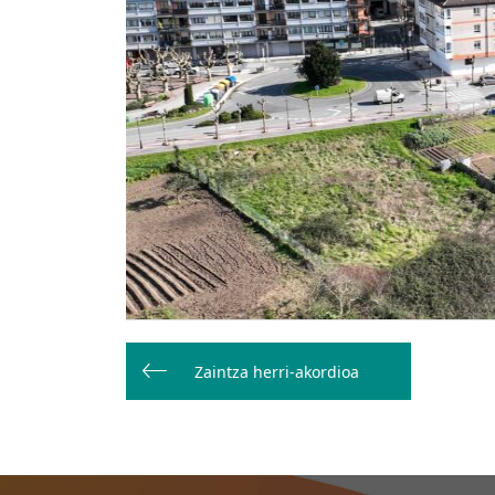
Bidalketetan
zehar
Zaintza herri-akordioa
nabigatu