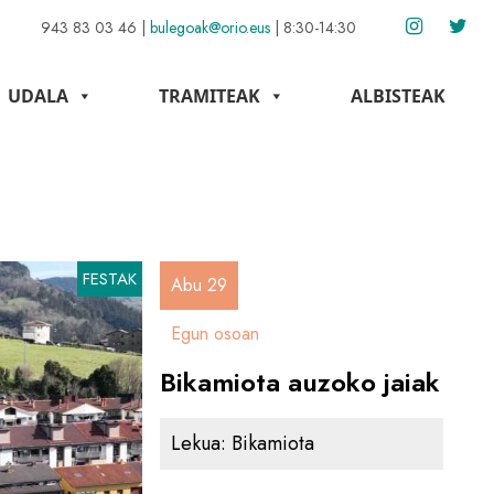
943 83 03 46
|
bulegoak@orio.eus
|
8:30-14:30
UDALA
TRAMITEAK
ALBISTEAK
FESTAK
Abu 29
Egun osoan
Bikamiota auzoko jaiak
Lekua:
Bikamiota