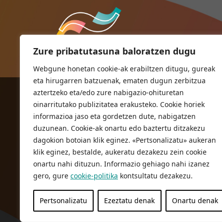
Zure pribatutasuna baloratzen dugu
Webgune honetan cookie-ak erabiltzen ditugu, gureak
eta hirugarren batzuenak, ematen dugun zerbitzua
aztertzeko eta/edo zure nabigazio-ohituretan
ORIOKO UDALA
oinarritutako publizitatea erakusteko. Cookie horiek
Herriko plaza,1
informazioa jaso eta gordetzen dute, nabigatzen
20810 Orio (Gipuzkoa)
duzunean. Cookie-ak onartu edo baztertu ditzakezu
T. 943 83 03 46
dagokion botoian klik eginez. «Pertsonalizatu» aukeran
klik eginez, bestalde, aukeratu dezakezu zein cookie
bulegoak@orio.eus
onartu nahi dituzun. Informazio gehiago nahi izanez
gero, gure
cookie-politika
kontsultatu dezakezu.
Pertsonalizatu
Ezeztatu denak
Onartu denak
Pribatutasun Politika
Lege oharra
Cookie politika
© 