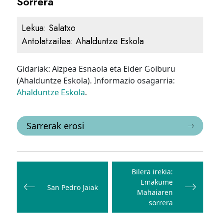
Sorrera
Lekua:
Salatxo
Antolatzailea:
Ahalduntze Eskola
Gidariak: Aizpea Esnaola eta Eider Goiburu
(Ahalduntze Eskola). Informazio osagarria:
Ahalduntze Eskola
.
Sarrerak erosi
Bidalketetan
zehar
Bilera irekia:
Emakume
nabigatu
San Pedro Jaiak
Mahaiaren
sorrera