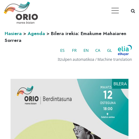
Hasiera
>
Agenda
>
Bilera irekia: Emakume Mahaiaren
Sorrera
ES
FR
EN
CA
GL
Itzulpen automatikoa / Machine translation
BILERA