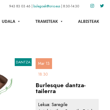
943 83 03 46
|
bulegoak@orio.eus
|
8:30-14:30
UDALA
TRAMITEAK
ALBISTEAK
a
DANTZA
Mar 13
18:30
Burlesque dantza-
tailerra
Lekua:
Saregile