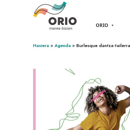
ORIO
Hasiera
>
Agenda
>
Burlesque dantza-tailerr