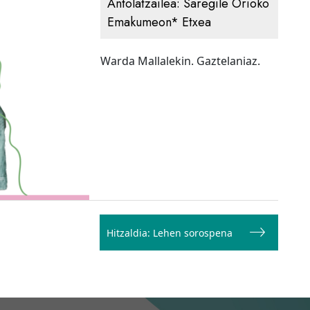
Antolatzailea:
Saregile Orioko
Emakumeon* Etxea
Warda Mallalekin. Gaztelaniaz.
Hitzaldia: Lehen sorospena