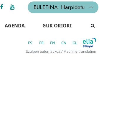
BULETINA. Harpidetu
AGENDA
GUK ORIORI
ES
FR
EN
CA
GL
Itzulpen automatikoa / Machine translation