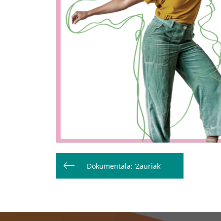
Bidalketetan
zehar
Dokumentala: ‘Zauriak’
nabigatu