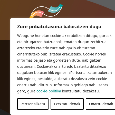
Zure pribatutasuna baloratzen dugu
Webgune honetan cookie-ak erabiltzen ditugu, gureak
eta hirugarren batzuenak, ematen dugun zerbitzua
aztertzeko eta/edo zure nabigazio-ohituretan
ORIOKO UDALA
oinarritutako publizitatea erakusteko. Cookie horiek
Herriko plaza,1
informazioa jaso eta gordetzen dute, nabigatzen
20810 Orio (Gipuzkoa)
duzunean. Cookie-ak onartu edo baztertu ditzakezu
T. 943 83 03 46
dagokion botoian klik eginez. «Pertsonalizatu» aukeran
klik eginez, bestalde, aukeratu dezakezu zein cookie
bulegoak@orio.eus
onartu nahi dituzun. Informazio gehiago nahi izanez
gero, gure
cookie-politika
kontsultatu dezakezu.
Pertsonalizatu
Ezeztatu denak
Onartu denak
Pribatutasun Politika
Lege oharra
Cookie politika
© 