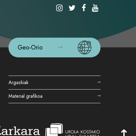
Geo-Orio
Argazkiak
Material grafikoa