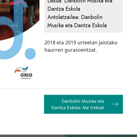
Lekua:
Danbolin Musika eta
Dantza Eskola
Antolatzailea:
Danbolin
Musika eta Dantza Eskola
2018 eta 2019 urteetan jaiotako
haurren gurasoentzat.
Danbolin Musika eta
Dantza Eskola: Ate Irekiak