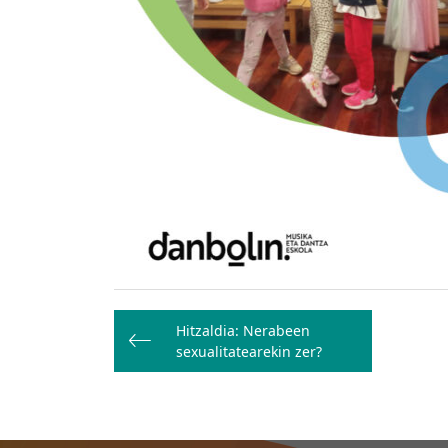
Bidalketetan
Hitzaldia: Nerabeen
zehar
sexualitatearekin zer?
nabigatu