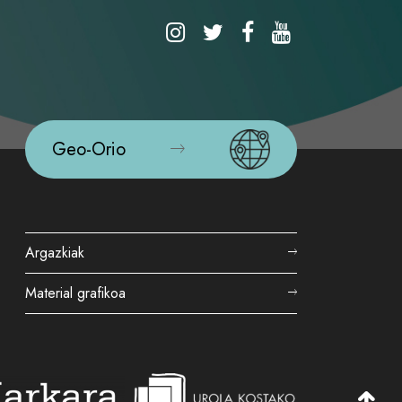
Geo-Orio
Argazkiak
Material grafikoa