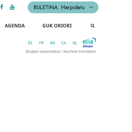
BULETINA. Harpidetu
AGENDA
GUK ORIORI
ES
FR
EN
CA
GL
Itzulpen automatikoa / Machine translation