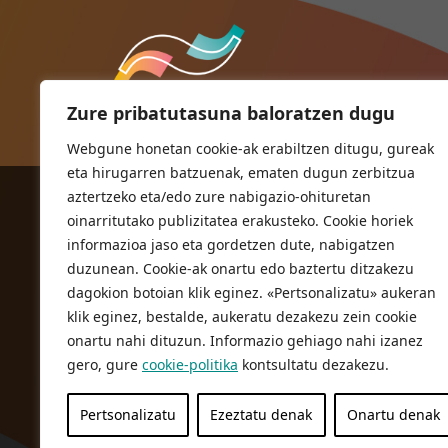
Zure pribatutasuna baloratzen dugu
Webgune honetan cookie-ak erabiltzen ditugu, gureak
eta hirugarren batzuenak, ematen dugun zerbitzua
aztertzeko eta/edo zure nabigazio-ohituretan
ORIOKO UDALA
oinarritutako publizitatea erakusteko. Cookie horiek
Herriko plaza,1
informazioa jaso eta gordetzen dute, nabigatzen
20810 Orio (Gipuzkoa)
duzunean. Cookie-ak onartu edo baztertu ditzakezu
T. 943 83 03 46
dagokion botoian klik eginez. «Pertsonalizatu» aukeran
klik eginez, bestalde, aukeratu dezakezu zein cookie
bulegoak@orio.eus
onartu nahi dituzun. Informazio gehiago nahi izanez
gero, gure
cookie-politika
kontsultatu dezakezu.
Pertsonalizatu
Ezeztatu denak
Onartu denak