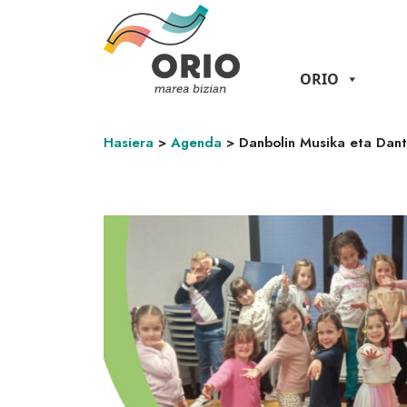
ORIO
Hasiera
>
Agenda
>
Danbolin Musika eta Dantz