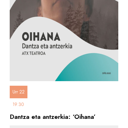
Urr 22
19:30
Dantza eta antzerkia: ‘Oihana’