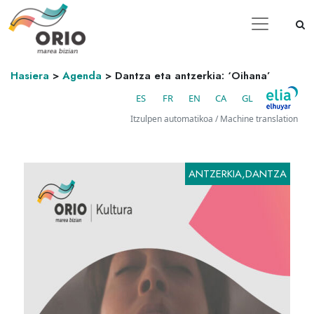
Hasiera
>
Agenda
>
Dantza eta antzerkia: ‘Oihana’
ES
FR
EN
CA
GL
Itzulpen automatikoa / Machine translation
ANTZERKIA,DANTZA