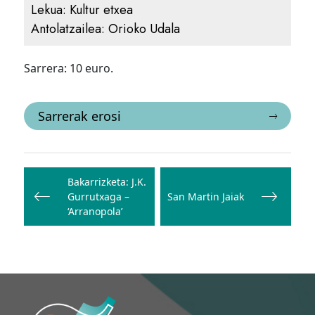
Lekua:
Kultur etxea
Antolatzailea:
Orioko Udala
Sarrera: 10 euro.
Sarrerak erosi
Bidalketetan
zehar
Bakarrizketa: J.K.
Gurrutxaga –
San Martin Jaiak
nabigatu
‘Arranopola’