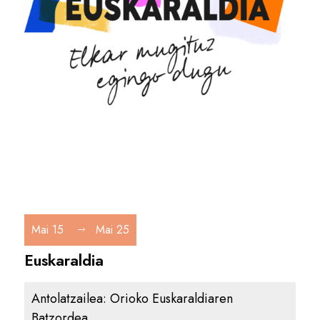
Mai 15
Mai 25
Euskaraldia
Antolatzailea:
Orioko Euskaraldiaren
Batzordea