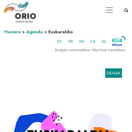
Hasiera
>
Agenda
>
Euskaraldia
ES
FR
EN
CA
GL
Itzulpen automatikoa / Machine translation
DENAK