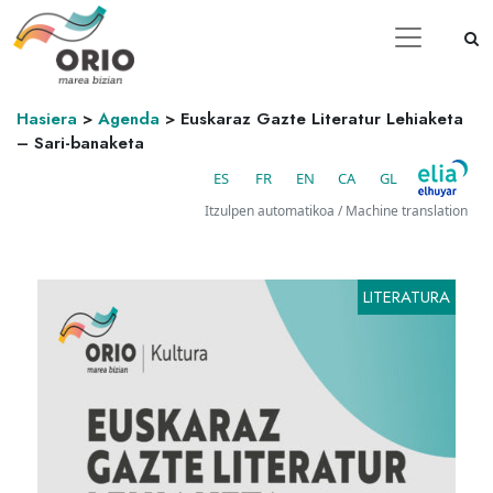
Hasiera
>
Agenda
>
Euskaraz Gazte Literatur Lehiaketa
– Sari-banaketa
ES
FR
EN
CA
GL
Itzulpen automatikoa / Machine translation
LITERATURA