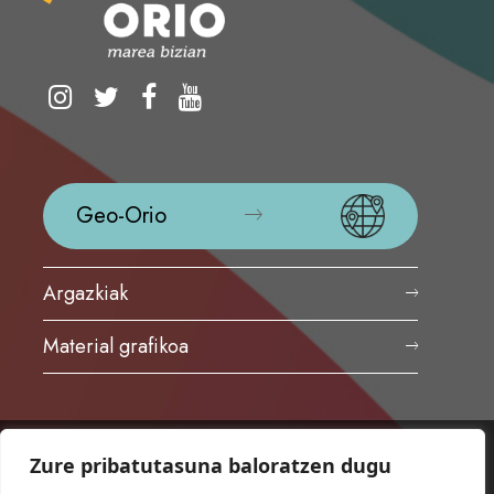
Geo-Orio
Argazkiak
Material grafikoa
Zure pribatutasuna baloratzen dugu
ORIOKO UDALA
Herriko plaza,1