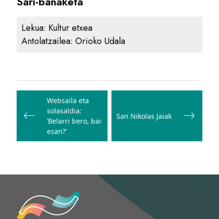
Sari-banaketa
Lekua:
Kultur etxea
Antolatzailea:
Orioko Udala
Bidalketetan
zehar
Websaila eta
solasaldia:
nabigatu
San Nikolas Jaiak
‘Belarri bero, bai
esan?’