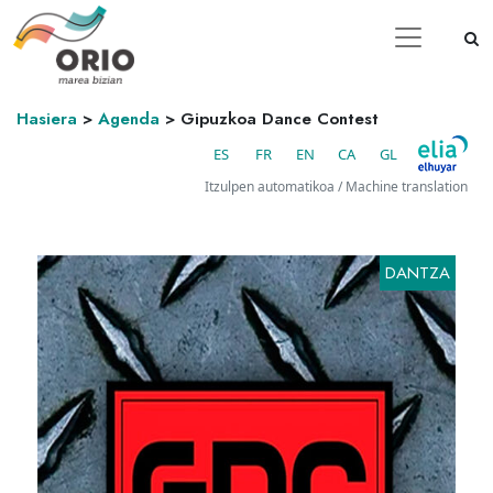
Hasiera
>
Agenda
>
Gipuzkoa Dance Contest
ES
FR
EN
CA
GL
Itzulpen automatikoa / Machine translation
DANTZA