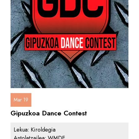
Mar 19
Gipuzkoa Dance Contest
Lekua:
Kiroldegia
Antolatzailea:
WMDE