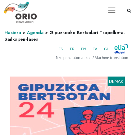
Hasiera
>
Agenda
>
Gipuzkoako Bertsolari Txapelketa:
Sailkapen-fasea
ES
FR
EN
CA
GL
Itzulpen automatikoa / Machine translation
DENAK