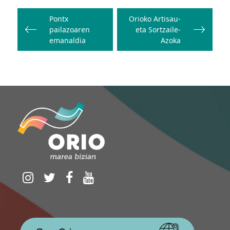
Bidalketetan
zehar
Pontx
Orioko Artisau-
pailazoaren
eta Sortzaile-
nabigatu
emanaldia
Azoka