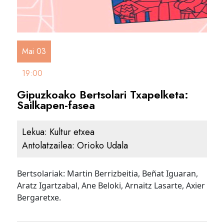
Mai 03
19:00
Gipuzkoako Bertsolari Txapelketa:
Sailkapen-fasea
Lekua:
Kultur etxea
Antolatzailea:
Orioko Udala
Bertsolariak: Martin Berrizbeitia, Beñat Iguaran,
Aratz Igartzabal, Ane Beloki, Arnaitz Lasarte, Axier
Bergaretxe.