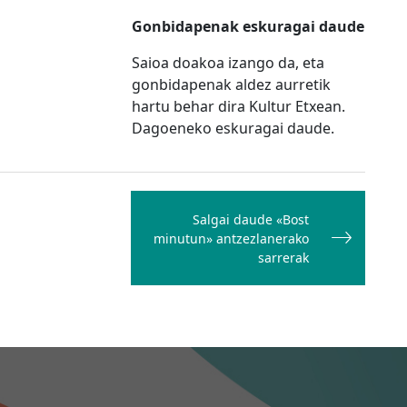
Gonbidapenak eskuragai daude
Saioa doakoa izango da, eta
gonbidapenak aldez aurretik
hartu behar dira Kultur Etxean.
Dagoeneko eskuragai daude.
Salgai daude «Bost
minutun» antzezlanerako
sarrerak