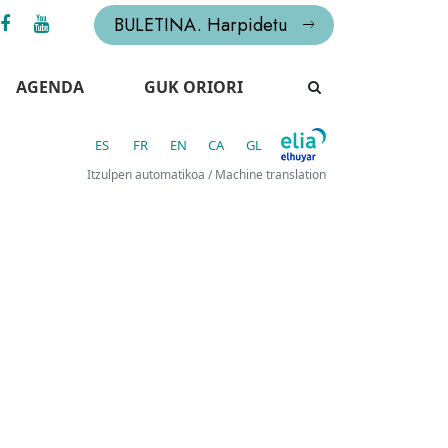
BULETINA. Harpidetu
AGENDA
GUK ORIORI
ES
FR
EN
CA
GL
Itzulpen automatikoa / Machine translation