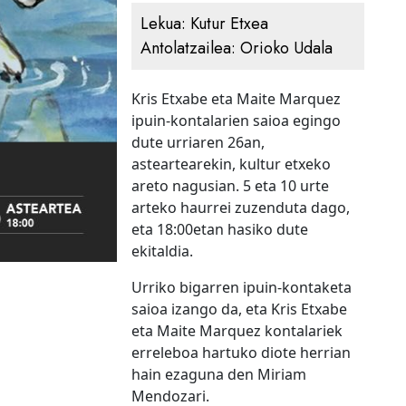
Lekua:
Kutur Etxea
Antolatzailea:
Orioko Udala
Kris Etxabe eta Maite Marquez
ipuin-kontalarien saioa egingo
dute urriaren 26an,
asteartearekin, kultur etxeko
areto nagusian. 5 eta 10 urte
arteko haurrei zuzenduta dago,
eta 18:00etan hasiko dute
ekitaldia.
Urriko bigarren ipuin-kontaketa
saioa izango da, eta Kris Etxabe
eta Maite Marquez kontalariek
erreleboa hartuko diote herrian
hain ezaguna den Miriam
Mendozari.