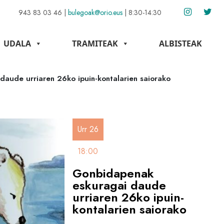
943 83 03 46
|
bulegoak@orio.eus
|
8:30-14:30
UDALA
TRAMITEAK
ALBISTEAK
aude urriaren 26ko ipuin-kontalarien saiorako
Urr 26
18:00
Gonbidapenak
eskuragai daude
urriaren 26ko ipuin-
kontalarien saiorako