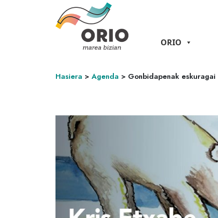
ORIO
Hasiera
>
Agenda
>
Gonbidapenak eskuragai d