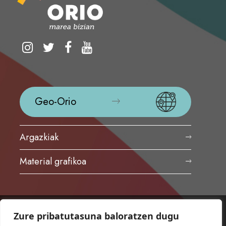
Geo-Orio
Argazkiak
Material grafikoa
Zure pribatutasuna baloratzen dugu
ORIOKO UDALA