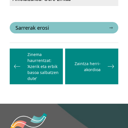
Sarrerak erosi
Bidalketetan
zehar
Zinema
haurrentzat:
nabigatu
Zaintza herri-
‘Azerik eta erbik
akordioa
basoa salbatzen
dute’