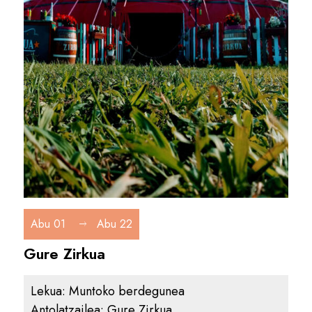
Abu 01
Abu 22
Gure Zirkua
Lekua:
Muntoko berdegunea
Antolatzailea:
Gure Zirkua