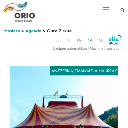
Hasiera
>
Agenda
>
Gure Zirkua
ES
FR
EN
CA
GL
Itzulpen automatikoa / Machine translation
ANTZERKIA,EMANALDIA,HAURRAK