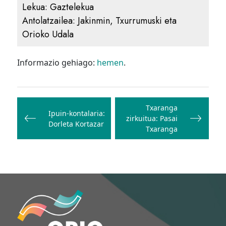
Lekua:
Gaztelekua
Antolatzailea:
Jakinmin, Txurrumuski eta
Orioko Udala
Informazio gehiago:
hemen
.
Bidalketetan
zehar
Txaranga
Ipuin-kontalaria:
zirkuitua: Pasai
nabigatu
Dorleta Kortazar
Txaranga