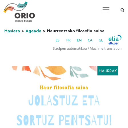
Hasiera
>
Agenda
>
Haurrentzako filosofia saioa
ES
FR
EN
CA
GL
Itzulpen automatikoa / Machine translation
HAURRAK