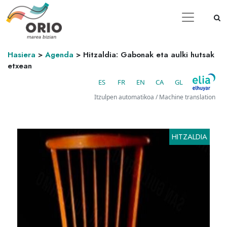
Hasiera
>
Agenda
>
Hitzaldia: Gabonak eta aulki hutsak
etxean
ES
FR
EN
CA
GL
Itzulpen automatikoa / Machine translation
HITZALDIA