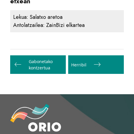
etxean
Lekua:
Salatxo aretoa
Antolatzailea:
ZainBizi elkartea
Bidalketetan
zehar
Gabonetako
Herribil
kontzertua
nabigatu