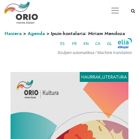
Hasiera
>
Agenda
>
Ipuin-kontalaria: Miriam Mendoza
ES
FR
EN
CA
GL
Itzulpen automatikoa / Machine translation
HAURRAK,LITERATURA