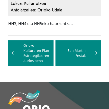
Lekua:
Kultur etxea
Antolatzailea:
Orioko Udala
HH3, HH4 eta HH5eko haurrentzat.
Bidalketetan
zehar
Orioko
Kulturaren Plan
San Martin
nabigatu
Estrategikoaren
Festak
Aurkezpena