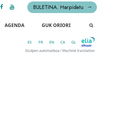
BULETINA. Harpidetu
AGENDA
GUK ORIORI
ES
FR
EN
CA
GL
Itzulpen automatikoa / Machine translation