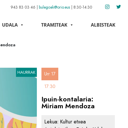
943 83 03 46
|
bulegoak@orio.eus
|
8:30-14:30
UDALA
TRAMITEAK
ALBISTEAK
 Mendoza
HAURRAK
Urr 17
17:30
Ipuin-kontalaria:
Miriam Mendoza
Lekua:
Kultur etxea