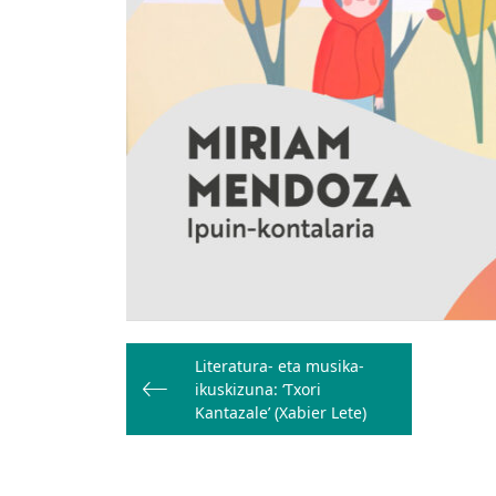
Bidalketetan
Literatura- eta musika-
zehar
ikuskizuna: ‘Txori
nabigatu
Kantazale’ (Xabier Lete)