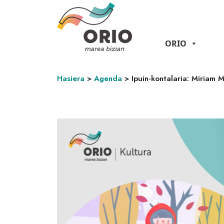
ORIO
Hasiera
>
Agenda
>
Ipuin-kontalaria: Miriam