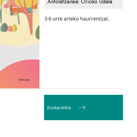
Antolatzailea:
Orioko Udala
3-6 urte arteko haurrentzat.
Euskaraldia