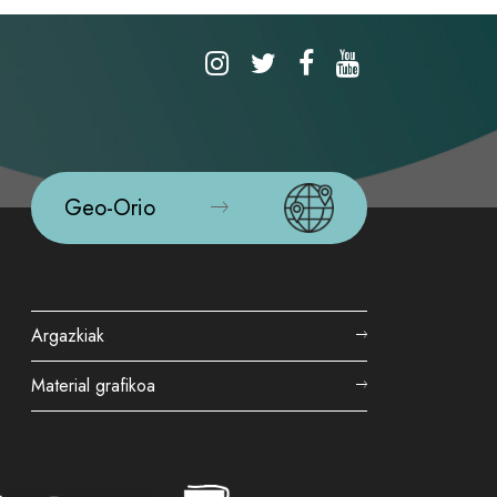
Geo-Orio
Argazkiak
Material grafikoa