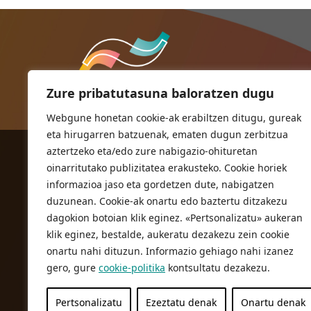
Zure pribatutasuna baloratzen dugu
Webgune honetan cookie-ak erabiltzen ditugu, gureak
eta hirugarren batzuenak, ematen dugun zerbitzua
aztertzeko eta/edo zure nabigazio-ohituretan
ORIOKO UDALA
oinarritutako publizitatea erakusteko. Cookie horiek
Herriko plaza,1
informazioa jaso eta gordetzen dute, nabigatzen
20810 Orio (Gipuzkoa)
duzunean. Cookie-ak onartu edo baztertu ditzakezu
T. 943 83 03 46
dagokion botoian klik eginez. «Pertsonalizatu» aukeran
klik eginez, bestalde, aukeratu dezakezu zein cookie
bulegoak@orio.eus
onartu nahi dituzun. Informazio gehiago nahi izanez
gero, gure
cookie-politika
kontsultatu dezakezu.
Pertsonalizatu
Ezeztatu denak
Onartu denak