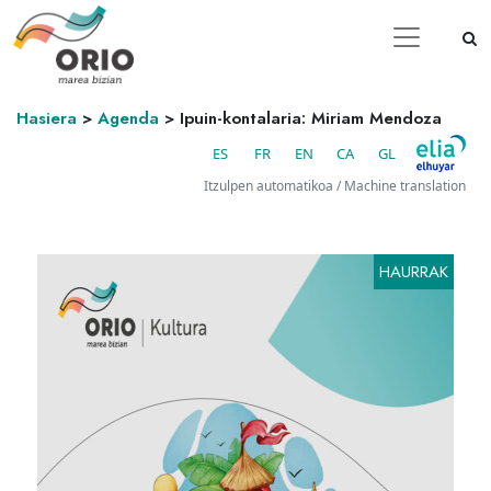
Hasiera
>
Agenda
>
Ipuin-kontalaria: Miriam Mendoza
ES
FR
EN
CA
GL
Itzulpen automatikoa / Machine translation
HAURRAK