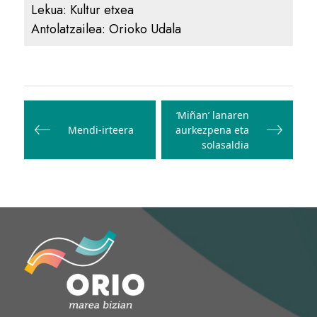
Lekua:
Kultur etxea
Antolatzailea:
Orioko Udala
Bidalketetan
zehar
‘Miñan’ lanaren
Mendi-irteera
aurkezpena eta
nabigatu
solasaldia