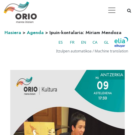
Hasiera
>
Agenda
>
Ipuin-kontalaria: Miriam Mendoza
ES
FR
EN
CA
GL
Itzulpen automatikoa / Machine translation
ANTZERKIA