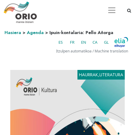
Hasiera
>
Agenda
>
Ipuin-kontalaria: Pello Añorga
ES
FR
EN
CA
GL
Itzulpen automatikoa / Machine translation
HAURRAK,LITERATURA