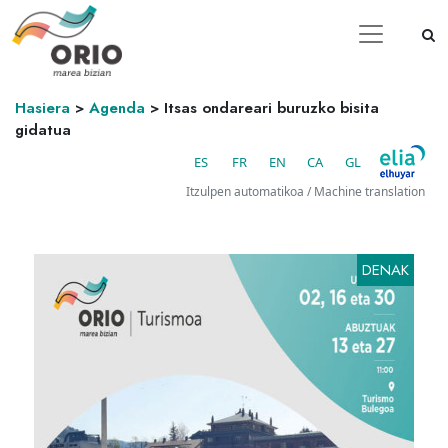
Hasiera
>
Agenda
>
Itsas ondareari buruzko bisita
gidatua
ES
FR
EN
CA
GL
Itzulpen automatikoa / Machine translation
DENAK