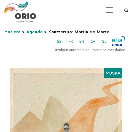
Hasiera
>
Agenda
>
Kontzertua: Martin de Marte
ES
FR
EN
CA
GL
Itzulpen automatikoa / Machine translation
MUSIKA