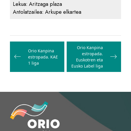
Lekua:
Aritzaga plaza
Antolatzailea:
Arkupe elkartea
Bidalketetan
zehar
Orio Kanpina
Orio Kanpina
estropada.
nabigatu
estropada. KAE
Euskotren eta
1 liga
Eusko Label liga