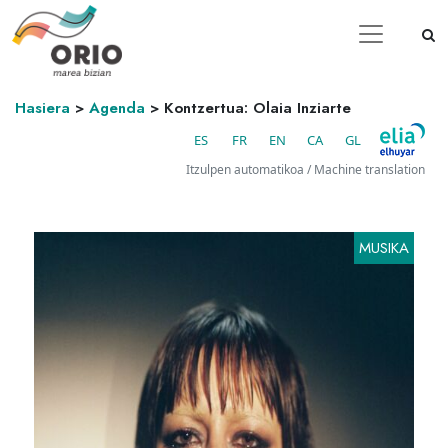
Hasiera
>
Agenda
>
Kontzertua: Olaia Inziarte
ES
FR
EN
CA
GL
Itzulpen automatikoa / Machine translation
MUSIKA