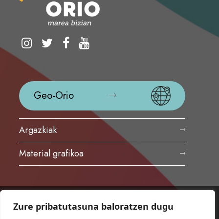
Geo-Orio
Argazkiak
Material grafikoa
Zure pribatutasuna baloratzen dugu
ORIOKO UDALA
Herriko plaza,1