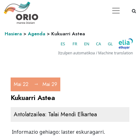
Hasiera
>
Agenda
>
Kukuarri Astea
ES
FR
EN
CA
GL
Itzulpen automatikoa / Machine translation
Mai 22
Mai 29
Kukuarri Astea
Antolatzailea:
Talai Mendi Elkartea
Informazio gehiago: laster eskuragarri.