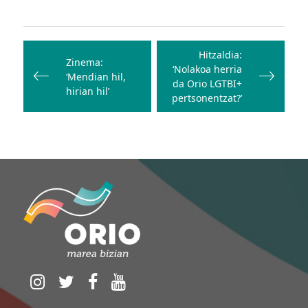
Bidalketetan
zehar
Hitzaldia:
Zinema:
‘Nolakoa herria
nabigatu
‘Mendian hil,
da Orio LGTBI+
hirian hil’
pertsonentzat?’