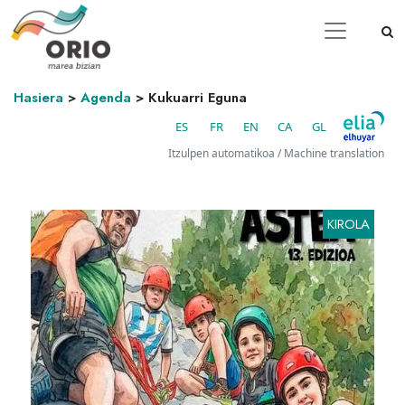
Hasiera
>
Agenda
>
Kukuarri Eguna
ES
FR
EN
CA
GL
Itzulpen automatikoa / Machine translation
KIROLA