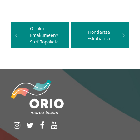
Bidalketetan
zehar
Orioko
Hondartza
Emakumeen*
nabigatu
Eskubaloia
Surf Topaketa