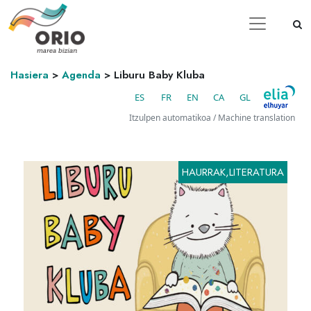
Hasiera
>
Agenda
>
Liburu Baby Kluba
ES
FR
EN
CA
GL
Itzulpen automatikoa / Machine translation
HAURRAK,LITERATURA