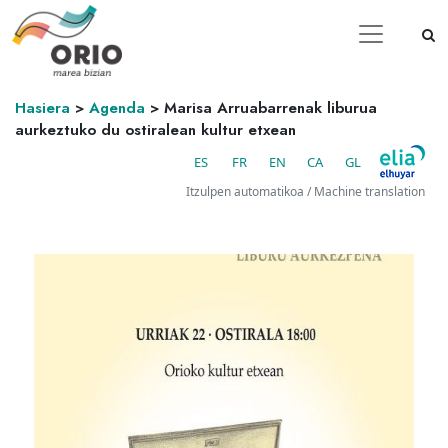
Hasiera
>
Agenda
>
Marisa Arruabarrenak liburua
aurkeztuko du ostiralean kultur etxean
ES
FR
EN
CA
GL
Itzulpen automatikoa / Machine translation