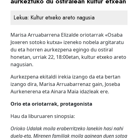
aurkeztuko du ostiralean kultur etxean
Lekua:
Kultur etxeko areto nagusia
Marisa Arruabarrena Elizalde oriotarrak «Osaba
Joxeren sotoko kutxa» izeneko nobela argitaratu
du eta horren aurkezpena egingo du ostiral
honetan, urriak 22, 18:00etan, kultur etxeko areto
nagusian.
Aurkezpena ekitaldi irekia izango da eta bertan
izango dira, Marisa Arruabarrenaz gain, Joseba
Aurkenerena eta Ainara Maia idazleak ere.
Orio eta oriotarrak, protagonista
Hau da liburuaren sinopsia:
Orioko Udalak moila eraberritzeko lanekin hasi nahi
duela-eta, Mirenen familiak moila gainean duen sotoa