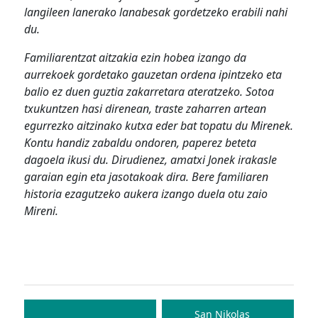
langileen lanerako lanabesak gordetzeko erabili nahi
du.
Familiarentzat aitzakia ezin hobea izango da
aurrekoek gordetako gauzetan ordena ipintzeko eta
balio ez duen guztia zakarretara ateratzeko. Sotoa
txukuntzen hasi direnean, traste zaharren artean
egurrezko aitzinako kutxa eder bat topatu du Mirenek.
Kontu handiz zabaldu ondoren, paperez beteta
dagoela ikusi du. Dirudienez, amatxi Jonek irakasle
garaian egin eta jasotakoak dira. Bere familiaren
historia ezagutzeko aukera izango duela otu zaio
Mireni.
Bidalketetan
zehar
San Nikolas