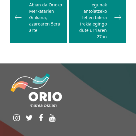
Abian da Orioko
egunak
nabigatu
Merkatarien
antolatzeko
Ginkana,
lehen bilera
azaroaren 5era
irekia egingo
arte
dute urriaren
27an