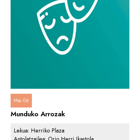
Mai 06
Munduko Arrozak
Lekua:
Herriko Plaza
Antolatzailea:
Orio Herri Ikastola