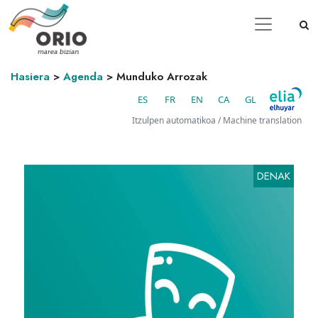
Hasiera
>
Agenda
>
Munduko Arrozak
ES
FR
EN
CA
GL
Itzulpen automatikoa / Machine translation
DENAK