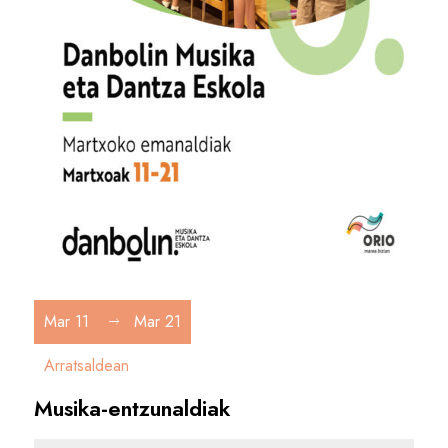
Mar 11
Mar 21
Arratsaldean
Musika-entzunaldiak