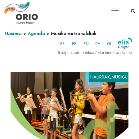
Hasiera
>
Agenda
>
Musika-entzunaldiak
ES
FR
EN
CA
GL
Itzulpen automatikoa / Machine translation
HAURRAK,MUSIKA