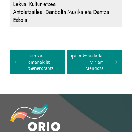
Lekua:
Kultur etxea
Antolatzailea:
Danbolin Musika eta Dantza
Eskola
Bidalketetan
zehar
Dantza-
Ipuin-kontalaria:
emanaldia:
Miriam
nabigatu
‘Generorantz’
Mendoza