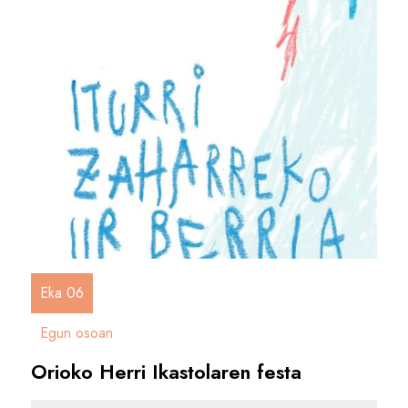
Eka 06
Egun osoan
Orioko Herri Ikastolaren festa