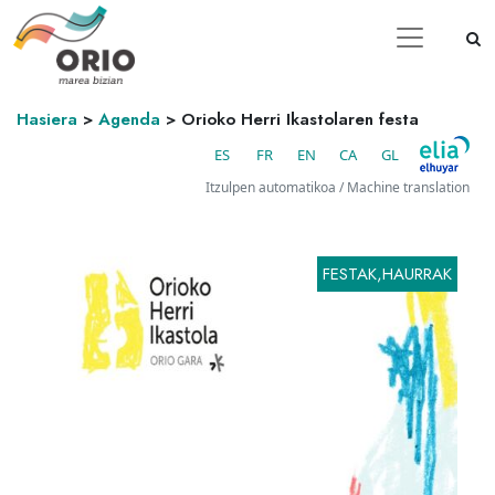
Hasiera
>
Agenda
>
Orioko Herri Ikastolaren festa
ES
FR
EN
CA
GL
Itzulpen automatikoa / Machine translation
FESTAK,HAURRAK