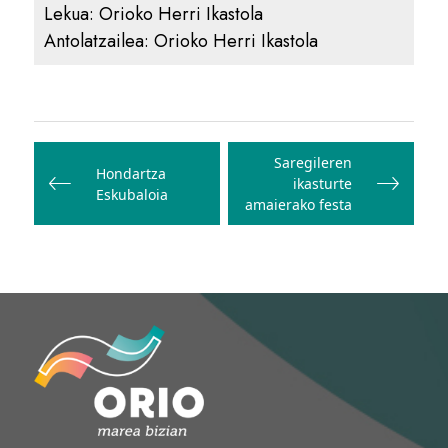
Lekua:
Orioko Herri Ikastola
Antolatzailea:
Orioko Herri Ikastola
Bidalketetan
zehar
Saregileren
Hondartza
ikasturte
nabigatu
Eskubaloia
amaierako festa