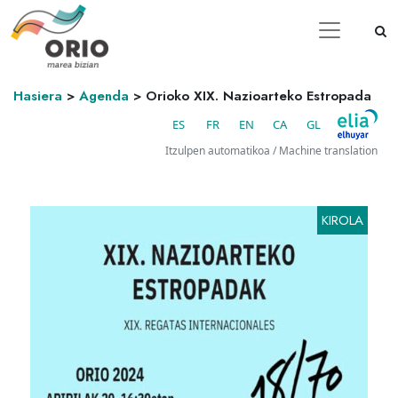
Hasiera
>
Agenda
>
Orioko XIX. Nazioarteko Estropada
ES
FR
EN
CA
GL
Itzulpen automatikoa / Machine translation
KIROLA