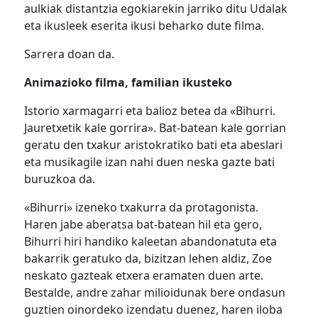
aulkiak distantzia egokiarekin jarriko ditu Udalak
eta ikusleek eserita ikusi beharko dute filma.
Sarrera doan da.
Animazioko filma, familian ikusteko
Istorio xarmagarri eta balioz betea da «Bihurri.
Jauretxetik kale gorrira». Bat-batean kale gorrian
geratu den txakur aristokratiko bati eta abeslari
eta musikagile izan nahi duen neska gazte bati
buruzkoa da.
«Bihurri» izeneko txakurra da protagonista.
Haren jabe aberatsa bat-batean hil eta gero,
Bihurri hiri handiko kaleetan abandonatuta eta
bakarrik geratuko da, bizitzan lehen aldiz, Zoe
neskato gazteak etxera eramaten duen arte.
Bestalde, andre zahar milioidunak bere ondasun
guztien oinordeko izendatu duenez, haren iloba