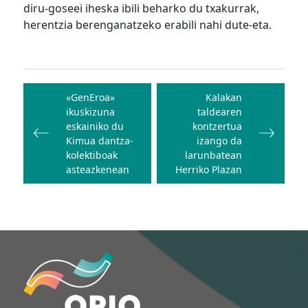
diru-goseei iheska ibili beharko du txakurrak,
herentzia berenganatzeko erabili nahi dute-eta.
Bidalketetan
zehar
«GenEroa»
Kalakan
ikuskizuna
taldearen
nabigatu
eskainiko du
kontzertua
Kimua dantza-
izango da
kolektiboak
larunbatean
asteazkenean
Herriko Plazan