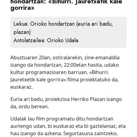
hondartzan: «Bihurri. Jauretxetik kale
gorrira»
Lekua:
Orioko hondartzan (euria ari badu,
plazan)
Antolatzailea:
Orioko Udala
Abuztuaren 20an, ostiralarekin, zine-emanaldia
izango da hondartzan, 22:00etan hasita, udako
kultur programazioaren barruan. «Bihurri.
Jauretxetik kale gorrira» filma proiektatuko da,
euskaraz.
Euria ari badu, proiekzioa Herriko Plazan izango
da, ordu berean.
Udalak lau film programatu ditu hondartzan
aurtengo udan, bi euskaraz eta bi gaztelaniaz, eta
hau izango da azkena. Segurtasuna zaintzeko,