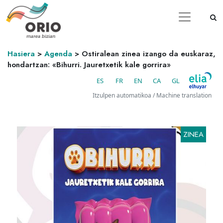
Hasiera
>
Agenda
>
Ostiralean zinea izango da euskaraz,
hondartzan: «Bihurri. Jauretxetik kale gorrira»
ES
FR
EN
CA
GL
Itzulpen automatikoa / Machine translation
ZINEA