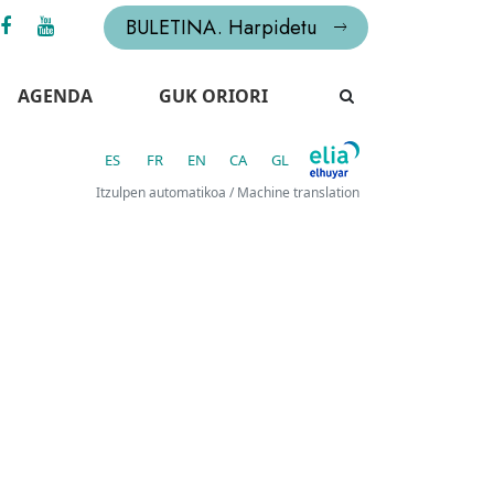
BULETINA. Harpidetu
AGENDA
GUK ORIORI
ES
FR
EN
CA
GL
Itzulpen automatikoa / Machine translation