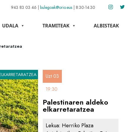
943 83 03 46
|
bulegoak@orio.eus
|
8:30-14:30
UDALA
TRAMITEAK
ALBISTEAK
rretaratzea
ELKARRETARATZEA
Uzt 03
19:30
Palestinaren aldeko
elkarretaratzea
Lekua:
Herriko Plaza