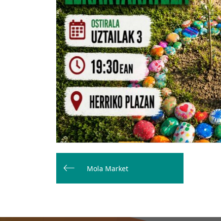
Bidalketetan
zehar
Mola Market
nabigatu