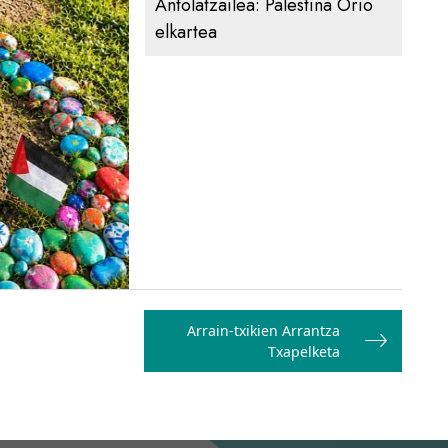
Antolatzailea:
Palestina Orio
elkartea
Arrain-txikien Arrantza
Txapelketa