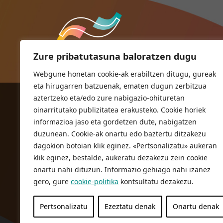
Zure pribatutasuna baloratzen dugu
Webgune honetan cookie-ak erabiltzen ditugu, gureak
eta hirugarren batzuenak, ematen dugun zerbitzua
aztertzeko eta/edo zure nabigazio-ohituretan
ORIOKO UDALA
oinarritutako publizitatea erakusteko. Cookie horiek
Herriko plaza,1
informazioa jaso eta gordetzen dute, nabigatzen
20810 Orio (Gipuzkoa)
duzunean. Cookie-ak onartu edo baztertu ditzakezu
T. 943 83 03 46
dagokion botoian klik eginez. «Pertsonalizatu» aukeran
klik eginez, bestalde, aukeratu dezakezu zein cookie
bulegoak@orio.eus
onartu nahi dituzun. Informazio gehiago nahi izanez
gero, gure
cookie-politika
kontsultatu dezakezu.
Pertsonalizatu
Ezeztatu denak
Onartu denak