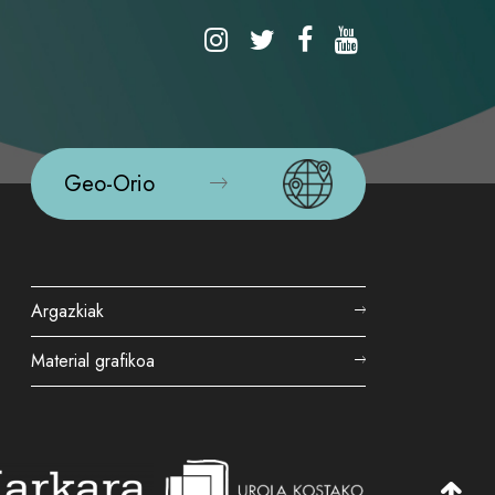
Geo-Orio
Argazkiak
Material grafikoa