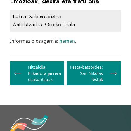
Emozioak, desira eta tratu ona
Lekua:
Salatxo aretoa
Antolatzailea:
Orioko Udala
Informazio osagarria:
hemen
.
Bidalketetan
zehar
Hitzaldia:
Festa-batzordea:
Elikadura jarrera
San Nikolas
nabigatu
osasuntsuak
festak