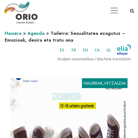
Hasiera
>
Agenda
>
Tailerra: Sexualitatea ezagutuz –
Emozioak, desira eta tratu ona
ES
FR
EN
CA
GL
Itzulpen automatikoa / Machine translation
HAURRAK,HITZALDIA