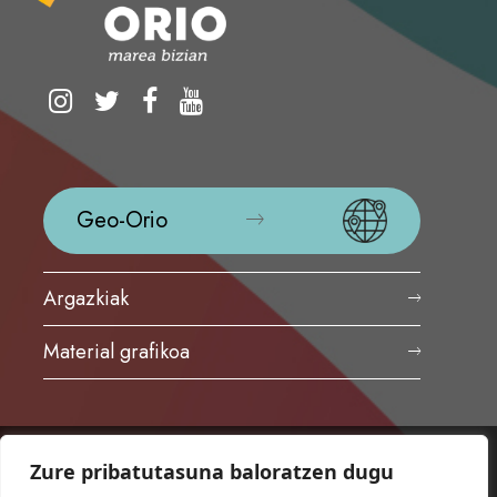
Geo-Orio
Argazkiak
Material grafikoa
Zure pribatutasuna baloratzen dugu
ORIOKO UDALA