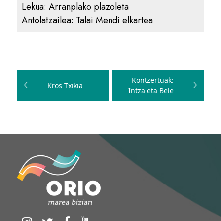
Lekua:
Arranplako plazoleta
Antolatzailea:
Talai Mendi elkartea
Bidalketetan
zehar
Kontzertuak:
Kros Txikia
Intza eta Bele
nabigatu