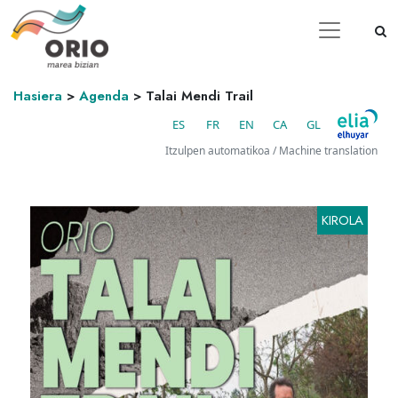
Hasiera
>
Agenda
>
Talai Mendi Trail
ES
FR
EN
CA
GL
Itzulpen automatikoa / Machine translation
KIROLA