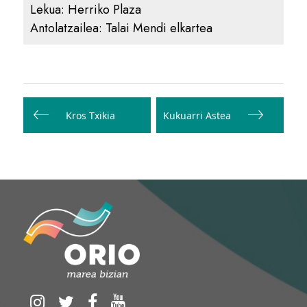
Lekua:
Herriko Plaza
Antolatzailea:
Talai Mendi elkartea
Bidalketetan
zehar
Kros Txikia
Kukuarri Astea
nabigatu