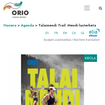
Hasiera
>
Agenda
>
Talaimendi Trail: Mendi-lasterketa
ES
FR
EN
CA
GL
Itzulpen automatikoa / Machine translation
KIROLA